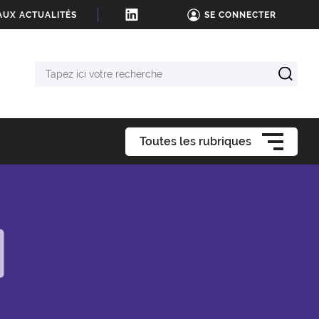
AUX ACTUALITÉS
SE CONNECTER
Tapez
ici
votre
recherche
Toutes les rubriques