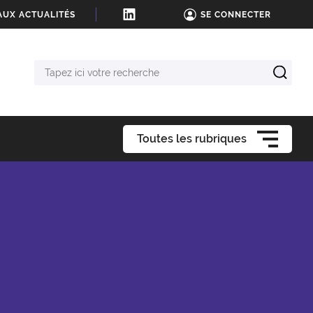
AUX ACTUALITÉS
SE CONNECTER
Tapez
ici
votre
recherche
Toutes les rubriques