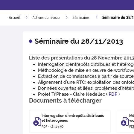
Séminaire du 28/
Accueil
Actions du réseau
Séminaires
Séminaire du 28/11/2013
Liste des présentations du 28 Novembre 201
Interrogation d'entrepôts distribués et hétér
Méthodologie de mise en œuvre de workflows s
Extraction de connaissances à partir de sourc
Alignement d’une RTO: exploitation des ontol
Données ouvertes et liées: problèmes d'hétéro
Projet TriPhase - Claire Nedellec (
PDF
)
Documents à télécharger
Interrogation d'entrepôts distribués
Mé
et hétérogènes
wo
PDF - 585.23 KO
PDF