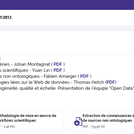
11/2013
3
ogènes - Johan Montagnat (
PDF
)
cientifiques - Yuan Lin (
PDF
)
es non ontologiques - Fabien Amarger (
PDF
)
ogies liées sur le Web de données - Thomas Hetch (
PDF
)
généité, qualité et échelle. Présentation de l'équipe "Open Data
thodologie de mise en œuvre de
Extraction de connaissances à
rkflows scientifiques
de sources non ontologiques
 - 2.46 MO
PDF - 735.96 KO