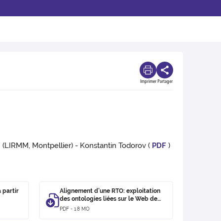
Imprimer
Partager
" (LIRMM, Montpellier) - Konstantin Todorov (
PDF
)
 partir
Alignement d’une RTO: exploitation
des ontologies liées sur le Web de
données
PDF - 1.8 MO